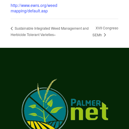
http://www.ewrs.org/weed
mapping/default.asp
XVII Congreso
Sustainable Integrated Weed Management and
Herbicide Tolerant Varieties»
SEMh