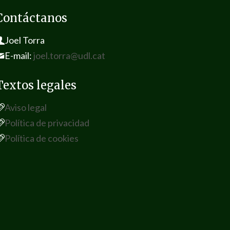
Contáctanos
Joel Torra
E-mail:
joel.torra@udl.cat
Textos legales
Aviso legal
Política de privacidad
Política de cookies