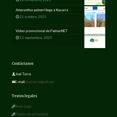
Amaranthus palmeri
llega a Navarra
21 octubre, 2025
Vídeo promocional de PalmerNET
12 septiembre, 2025
Contáctanos
Joel Torra
E-mail:
joel.torra@udl.cat
Textos legales
Aviso legal
Política de privacidad